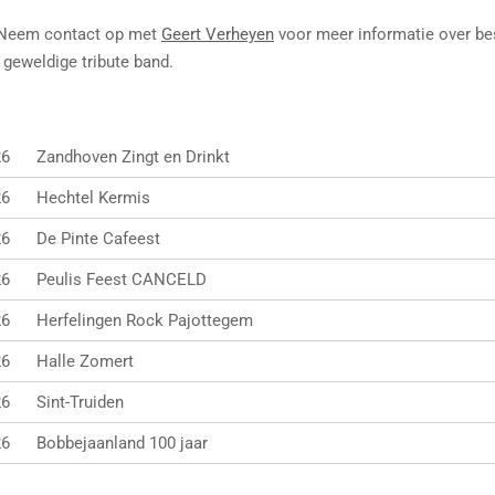
 Neem contact op met
Geert Verheyen
voor meer informatie over bes
 geweldige tribute band.
26
Zandhoven Zingt en Drinkt
26
Hechtel Kermis
26
De Pinte Cafeest
26
Peulis Feest CANCELD
26
Herfelingen Rock Pajottegem
26
Halle Zomert
26
Sint-Truiden
26
Bobbejaanland 100 jaar