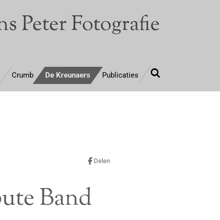
s Peter Fotografie
Crumb
De Kreunaers
Publicaties
Delen
bute Band