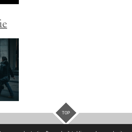
ie
TOP